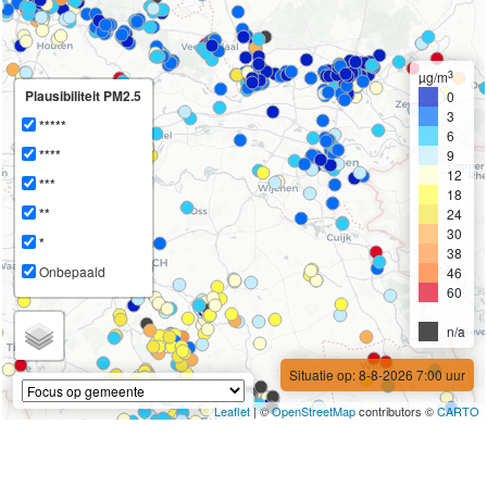
3
µg/m
Plausibiliteit PM2.5
0
3
*****
6
****
9
12
***
18
**
24
30
*
38
Onbepaald
46
60
n/a
Situatie op: 8-8-2026 7:00 uur
Leaflet
| ©
OpenStreetMap
contributors ©
CARTO